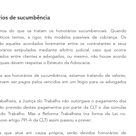
rios de sucumbência
nirmos do que se tratam os honorários sucumbenciais. Quando 
cios temos, a rigor, três modelos passíveis de cobrança. Os 
o aqueles acordados livremente entre os contratantes e seus 
ios estipulados mediante arbítrio judicial, caso que ocorre 
lados entre clientes e advogados, ou mesmo, não houve acordo 
quais devem respeitas o Estatuto da Advocacia.
s aos honorários de sucumbência, estamos tratando de valores, 
devem ser pagos pelos vencidos em um litígio para os advogados 
balhista, a Justiça do Trabalho não outorgava o pagamento dos 
não previsão destes pagamentos por parte da CLT e das súmulas 
do Trabalho. Mas a Reforma Trabalhista (na forma da Lei no. 
ovo artigo 791-A da CLT) assim passou a prever:
a que atue em causa própria, serão devidos honorários de 