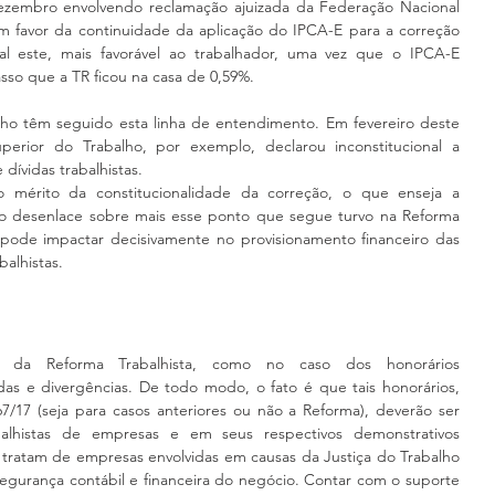
zembro envolvendo reclamação ajuizada da Federação Nacional 
 favor da continuidade da aplicação do IPCA-E para a correção 
ual este, mais favorável ao trabalhador, uma vez que o IPCA-E 
sso que a TR ficou na casa de 0,59%.
lho têm seguido esta linha de entendimento. Em fevereiro deste 
erior do Trabalho, por exemplo, declarou inconstitucional a 
dívidas trabalhistas.
o mérito da constitucionalidade da correção, o que enseja a 
 desenlace sobre mais esse ponto que segue turvo na Reforma 
 pode impactar decisivamente no provisionamento financeiro das 
balhistas.
os da Reforma Trabalhista, como no caso dos honorários 
as e divergências. De todo modo, o fato é que tais honorários, 
7/17 (seja para casos anteriores ou não a Reforma), deverão ser 
balhistas de empresas e em seus respectivos demonstrativos 
tratam de empresas envolvidas em causas da Justiça do Trabalho 
gurança contábil e financeira do negócio. Contar com o suporte 