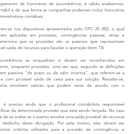
pagamento de honorários de sucumbência, é válido analisarmos, 
ntábil e de que forma as companhias poderiam incluir honorários 
monstrativos contábeis.
ram-se nos dispositivos apresentados pelo CPC 25 (R2), o qual 
rem aplicadas em provisões, contingências passivas, ativas e 
etermina que as provisões são os passivos que representam 
l saída de recursos para liquidar a operação (item 13).
 sucumbência se enquadram e devem ser reconhecidos em 
ente, enquanto provisões, uma vez que, segundo as definições 
em passivos “de prazo ou de valor incertos”, que referem-se a 
 e com provável saída de caixa para sua solução. Ressalte-se, 
rários envolvem valores que podem variar de acordo com o 
é preciso ainda que o profissional contabilista responsável 
cíficas da determinada provisão que está sendo lançada. No caso 
de se avaliar se o evento envolve uma saída provável de recursos 
o desfecho desta obrigação. Por este motivo, eles devem ser 
mos critérios utilizados para a provisão de contingência; e 