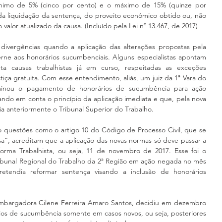
ínimo de 5% (cinco por cento) e o máximo de 15% (quinze por 
 da liquidação da sentença, do proveito econômico obtido ou, não 
valor atualizado da causa. (Incluído pela Lei nº 13.467, de 2017)
 divergências quando a aplicação das alterações propostas pela 
rne aos honorários sucumbenciais. Alguns especialistas apontam 
a causas trabalhistas já em curso, respeitadas as exceções 
tiça gratuita. Com esse entendimento, aliás, um juiz da 1ª Vara do 
minou o pagamento de honorários de sucumbência para ação 
vando em conta o princípio da aplicação imediata e que, pela nova 
zia anteriormente o Tribunal Superior do Trabalho.
o questões como o artigo 10 do Código de Processo Civil, que se 
”, acreditam que a aplicação das novas normas só deve passar a 
orma Trabalhista, ou seja, 11 de novembro de 2017. Esse foi o 
bunal Regional do Trabalho da 2ª Região em ação negada no mês 
etendia reformar sentença visando a inclusão de honorários 
mbargadora Cilene Ferreira Amaro Santos, decidiu em dezembro 
ios de sucumbência somente em casos novos, ou seja, posteriores 