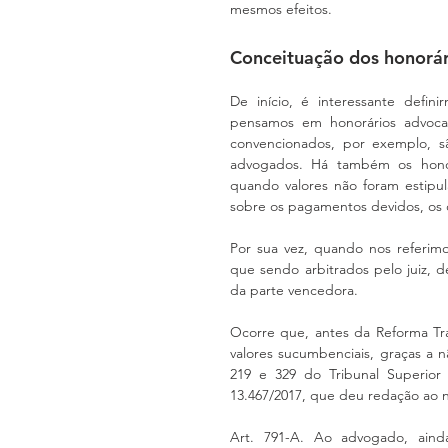
mesmos efeitos.
Conceituação dos honorá
De início, é interessante defi
pensamos em honorários advocatí
convencionados, por exemplo, sã
advogados. Há também os honorár
quando valores não foram estipu
sobre os pagamentos devidos, os 
Por sua vez, quando nos referimo
que sendo arbitrados pelo juiz, 
da parte vencedora.
Ocorre que, antes da Reforma Tra
valores sucumbenciais, graças a 
219 e 329 do Tribunal Superior 
13.467/2017, que deu redação ao n
Art. 791-A. Ao advogado, aind