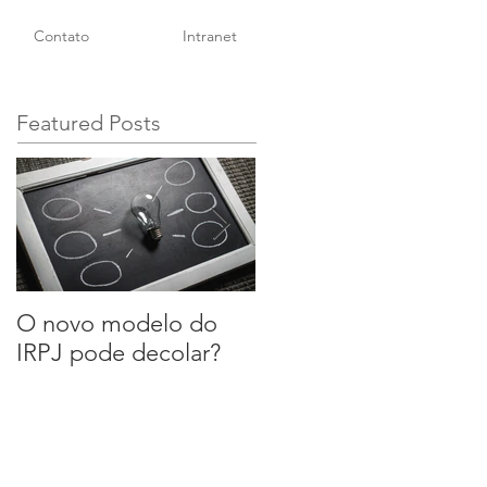
Contato
Intranet
Featured Posts
O novo modelo do
A reforma das normas
IRPJ pode decolar?
de segurança do
trabalho: risco ou
alívio para as
empresas?