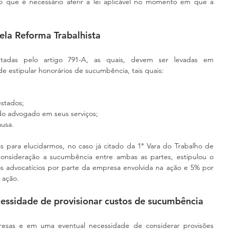
o que é necessário aferir a lei aplicável no momento em que a 
ela Reforma Trabalhista
tadas pelo artigo 791-A, as quais, devem ser levadas em 
de estipular honorários de sucumbência, tais quais:
estados;
 do advogado em seus serviços;
ausa.
 para elucidarmos, no caso já citado da 1ª Vara do Trabalho de 
consideração a sucumbência entre ambas as partes, estipulou o 
 advocatícios por parte da empresa envolvida na ação e 5% por 
 ação.
cessidade de provisionar custos de sucumbência
esas e em uma eventual necessidade de considerar provisões 