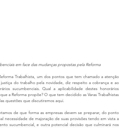
benciais em face das mudanças propostas pela Reforma
 Reforma Trabalhista, um dos pontos que tem chamado a atenção 
ustiça do trabalho pela novidade, diz respeito a cobrança e ao 
ios sucumbenciais. Qual a aplicabilidade destes honorários 
s que a Reforma propõe? O que tem decidido as Varas Trabalhistas 
das questões que discutiremos aqui.
entamos de que forma as empresas devem se preparar, do ponto 
ual necessidade de majoração de suas provisões tendo em vista a 
to sucumbencial, e outra potencial decisão que culminará nos 