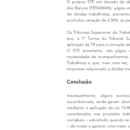
O próprio STF, em decisão de de
dos Bancos (FENABAN), julgou em
de dívidas trabalhistas, percent
acumulou variação de 2,56%, ao pa
Os Tribunais Superiores do Traba
ano, a 1ª Turma do Tribunal Sup
aplicação da TR para a correção de 
O STF, entretanto, não julgou 
necessidade de acompanharmos o
Trabalhista e que, mais uma vez,
empresas relacionado a dívidas tra
Conclusão
Inevitavelmente, alguns pont
sucumbenciais, ainda geram dúvid
mediante a aplicação da Lei 13.46
considerados nas provisões tra
contábeis – sobretudo quando se 
– de modo a garantir uma maior se