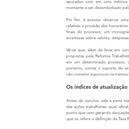
apurados com em uma métrica na
montante a ser desembolsado pel
Por fim, é preciso observar uma
relativas a provisão dos honorários 
finais do processo; um cronogra
incertezas sobre valores; despesas 
Vê-se que, além de levar em con
propostas pela Reforma Trabalhis
em um determinado processo, dev
portanto, contar o suporte de seu
não cometer equívocos na mensura
Os índices de atualização 
Antes de concluir, vale a pena 
das ações trabalhistas: qual, afin
ponto que vem gerando discussões, 
que se refere a definição da Taxa R