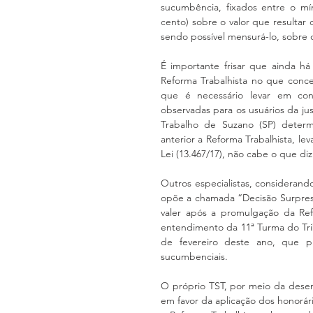
sucumbência, fixados entre o m
cento) sobre o valor que resultar
sendo possível mensurá-lo, sobre o 
É importante frisar que ainda há
Reforma Trabalhista no que conce
que é necessário levar em cont
observadas para os usuários da jus
Trabalho de Suzano (SP) deter
anterior a Reforma Trabalhista, le
Lei (13.467/17), não cabe o que di
Outros especialistas, considerand
opõe a chamada “Decisão Surpresa
valer após a promulgação da Ref
entendimento da 11ª Turma do Tri
de fevereiro deste ano, que pr
sucumbenciais.
O próprio TST, por meio da dese
em favor da aplicação dos honorár