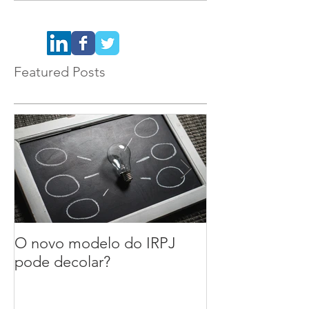
Featured Posts
O novo modelo do IRPJ
A reforma das
pode decolar?
segurança do tr
ou alívio para 