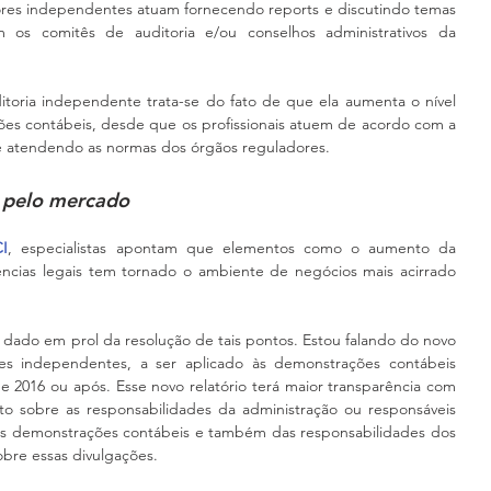
ores independentes atuam fornecendo reports e discutindo temas 
m os comitês de auditoria e/ou conselhos administrativos da 
toria independente trata-se do fato de que ela aumenta o nível 
es contábeis, desde que os profissionais atuem de acordo com a 
 e atendendo as normas dos órgãos reguladores.
 pelo mercado
CI
, especialistas apontam que elementos como o aumento da 
ências legais tem tornado o ambiente de negócios mais acirrado 
 dado em prol da resolução de tais pontos. Estou falando do novo 
es independentes, a ser aplicado às demonstrações contábeis 
2016 ou após. Esse novo relatório terá maior transparência com 
o sobre as responsabilidades da administração ou responsáveis 
as demonstrações contábeis e também das responsabilidades dos 
obre essas divulgações.