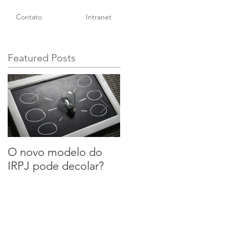
Contato
Intranet
Featured Posts
O novo modelo do
A reforma das normas
IRPJ pode decolar?
de segurança do
trabalho: risco ou
alívio para as
empresas?