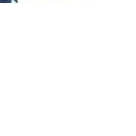
A importância de uma
contabilidade ágil para
fusões e aquisições
A dinamicidade dos negócios mundiais
torna imprescindível o crescimento das
empresas, que podem, a grosso modo,
crescer de maneira...