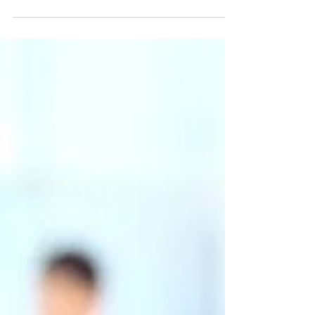
então presidente Dilma Rousseff a lei
12.846 que, de modo geral, versa sobre a
responsabilização...