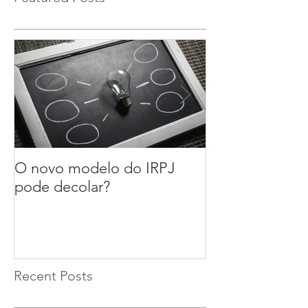
O novo modelo do IRPJ
A reforma das
pode decolar?
segurança do tr
ou alívio para 
Recent Posts